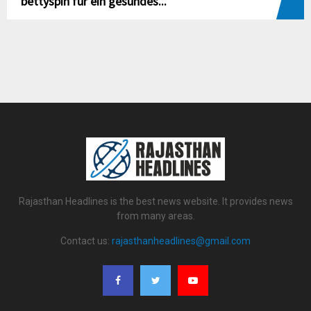
bettyspin für ein gesundes...
Rajasthan Headlines is the best news website. It provides news
from many areas.
Contact us:
rajasthanheadlines@gmail.com